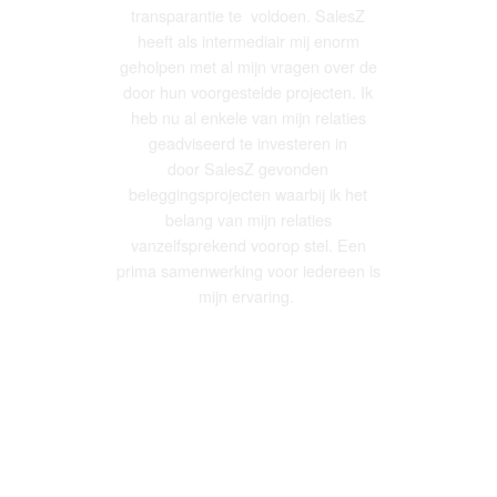
transparantie
te voldoen
.
SalesZ
heeft als intermediair mij enorm
geholpen
met al mijn vragen over de
door hun voorgestelde projecten.
Ik
heb nu al enkele van mijn relaties
geadviseerd te investeren in
door
SalesZ
gevonden
beleggingsprojecten waarbij ik het
belang van mijn relatie
s
vanzelfsprekend
voorop stel
.
Een
prima samenwerking voor iedereen
is
mijn ervaring.
Richard van Willigen FFP