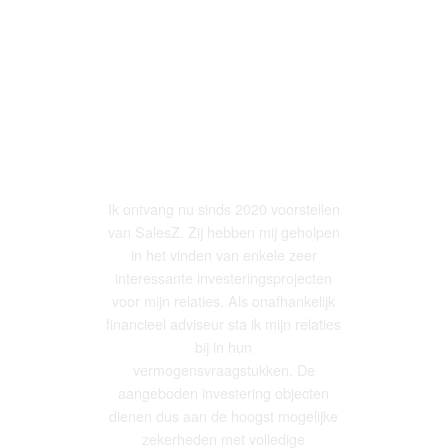
LEES WAT ONZE
KLANTEN ZEGGEN
Ik
ontvang
nu
sinds 2020 voorstellen
van
SalesZ
. Zij hebben mij geholpen
in het vinden van enkele zeer
interessante investeringsprojecten
voor mijn relaties. Als onafhankelijk
financieel adviseur sta ik mijn relaties
bij in hun
vermogensvraagstukken.
De
aangeboden investering objecten
dienen dus aan de hoogst mogelijke
zekerheden met volledige