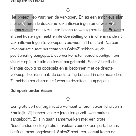
Villapark in Uddel
Het project liep vast met de verkopen. Er lag een ambitieus plan,
met schitterende duuzame vakantiewoningen en er was veel
enthousiasme en inzet maar helaas te weinig resultaat. Er waren
al veel kosten gemaakt en de doelstelling om in drie maanden 5
vakantiewoningen te verkopen verdween uit het zicht. Na een
inventarisatie met het team van SalesZ hebben wij de
positionering aangepast, overeenkomsten vereenvoudigd , een
visuele optimalisatie en focus aangebracht. SalesZ heeft de
klanten opvolging opgepakt en is begonnen met de directe
verkoop. Het resultaat: de doelstelling behaald in drie maanden.
Zij hebben het daarna zelf weer in dezelfde lijn opgepakt.
Duinpark onder Assen
Een grote verhuur organisatie verhuurt al jaren vakantiehuizen in
Frankrijk. Zij hebben enkele jaren terug zelf twee parken
aangekocht. Zij zijn gaan samenwerken met een grote
Nederlandse en Belgische makelaar voor elk een park, helaas
heeft dit niets opgeleverd. SalesZ heeft een aantal keren de