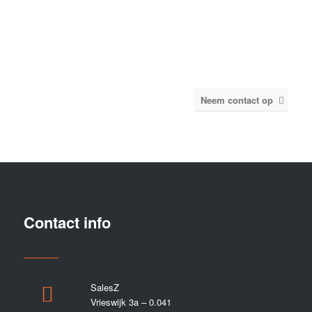
HEEFT U NOG VRAGEN?
Wij zijn vanaf maandag tot en met
zaterdag elke dag tussen 9:00 en 17:30
bereikbaar!
Neem contact op
Contact info
SalesZ
Vrieswijk 3a – 0.041