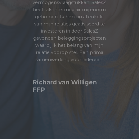
vermogensvraagstukken. SalesZ
aan de overeenkomsten voor
heeft als intermediair mij enorm
verkopers, de verhuur, de
exploitatie, de klanten werving,
geholpen. Ik heb nu al enkele
de ontvangst op het park en de
van mijn relaties geadviseerd te
opvolging en directe verkoop.
investeren in door SalesZ
gevonden beleggingsprojecten
In twee jaar zijn er door de
waarbij ik het belang van mijn
bemiddeling van SalesZ 27
relatie voorop stel. Een prima
woningen verkocht in de
samenwerking voor iedereen.
prijsklasse 200.000 euro en
hoger. Een prima
samenwerking, tot ieders volle
tevredenheid. U kunt hier o.a. de
Richard van Willigen
wervingspagina zien.
FFP
https://www.360lead.nl/campagne/sprielderbo
exclusive
Villapark in Uddel