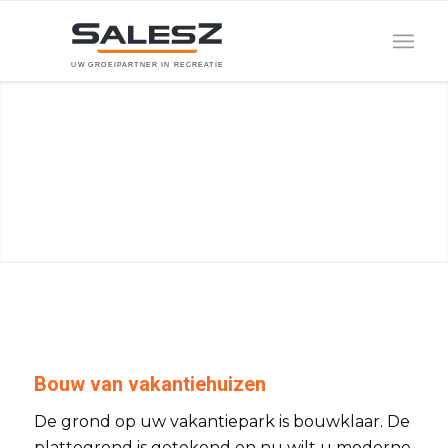
U
W
G
R
O
E
I
P
A
R
T
N
E
R
I
N
R
E
C
R
E
A
T
I
E
Bouw van vakantiehuizen
De grond op uw vakantiepark is bouwklaar. De
plattegrond is getekend en nu wilt u moderne