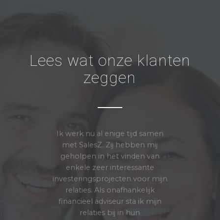
Lees wat onze klanten
zeggen
SalesZ raakte betrokken bij de
Ik werk nu al enige tijd samen
herstart van dit project, er was
met SalesZ. Zij hebben mij
geholpen in het vinden van
op dat moment 1
vakantiewoning verkocht. Wij
enkele zeer interessante
investeringsprojecten voor mijn
hebben ze geholpen met alle
communicatie, van de brochure
relaties. Als onafhankelijk
tot en met dede website van
financieel adviseur sta ik mijn
het park. We hebben gewerkt
relaties bij in hun