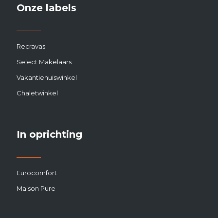
Stuur ons een email en we nemen contact met u op.
Onze labels
Recravas
Select Makelaars
Vakantiehuiswinkel
Chaletwinkel
In oprichting