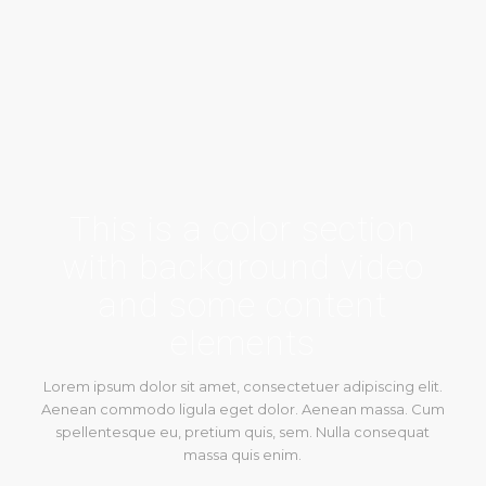
This is a color section
with background video
and some content
elements
Lorem ipsum dolor sit amet, consectetuer adipiscing elit.
Aenean commodo ligula eget dolor. Aenean massa. Cum
spellentesque eu, pretium quis, sem. Nulla consequat
massa quis enim.