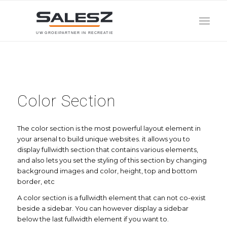
U
W
G
R
O
E
I
P
A
R
T
N
E
R
I
N
R
E
C
R
E
A
T
I
E
Color Section
The color section is the most powerful layout element in
your arsenal to build unique websites. it allows you to
display fullwidth section that contains various elements,
and also lets you set the styling of this section by changing
background images and color, height, top and bottom
border, etc
A color section is a fullwidth element that can not co-exist
beside a sidebar. You can however display a sidebar
below the last fullwidth element if you want to.