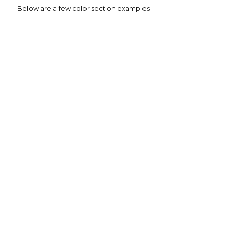
Below are a few color section examples
This is a color section
with fixed background
and slanted border