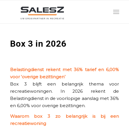
U
W
G
R
O
E
I
P
A
R
T
N
E
R
I
N
R
E
C
R
E
A
T
I
E
Box 3 in 2026
Belastingdienst rekent met 36% tarief en 6,00%
voor ‘overige bezittingen’
Box 3 blijft een belangrijk thema voor
recreatiewoningen. In 2026 rekent de
Belastingdienst in de voorlopige aanslag met 36%
en 6,00% voor overige bezittingen.
Waarom box 3 zo belangrijk is bij een
recreatiewoning