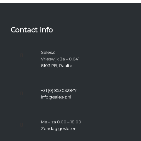
Contact info
SalesZ
Vrieswijk 3a – 0.041
8103 PB, Raalte
+31 (0) 853032847
info@sales-z.nl
Ma – za 8.00 – 18.00
Zondag gesloten