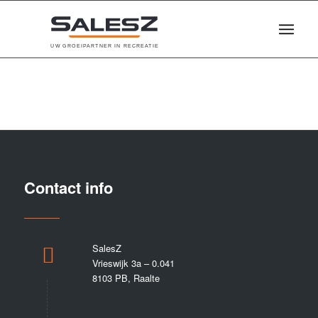
U
W
G
R
O
E
I
P
A
R
T
N
E
R
I
N
R
E
C
R
E
A
T
I
E
Contact info
SalesZ
Vrieswijk 3a – 0.041
8103 PB, Raalte