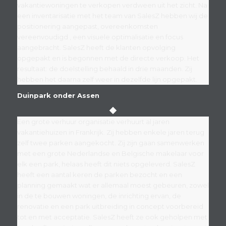
vakantiewoningen te verkopen verdween uit het zicht. Na
een inventarisatie met het team van SalesZ hebben wij de
positionering aangepast, overeenkomsten
vereenvoudigd , een visuele optimalisatie en focus
aangebracht. SalesZ heeft de klanten opvolging
opgepakt en is begonnen met de directe verkoop. Het
resultaat: de doelstelling behaald in drie maanden. Zij
hebben het daarna zelf weer in dezelfde lijn opgepakt.
Duinpark onder Assen
Een grote verhuur organisatie verhuurt al jaren
vakantiehuizen in Frankrijk. Zij hebben enkele jaren terug
zelf twee parken aangekocht. Zij zijn gaan samenwerken
met een grote Nederlandse en Belgische makelaar voor
elk een park, helaas heeft dit niets opgeleverd. SalesZ
heeft een aantal keren de parken bezocht en een
planning gemaakt wat er allemaal moest gebeuren, zowel
in de te bouwen woningen, de inrichting ervan, de
renovatie en een park uitbreiding in concept voorbereid
tot en met acceptatie. SalesZ heeft ze ook geholpen met