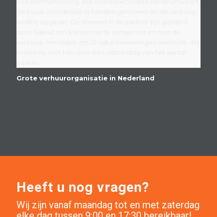
een herfinanciering, alle overeenkomsten herstructureert,
de bouw coördinatie in handen genomen en de verkoop
anders opgezet. De mensen in de parken zijn getraind
door SalesZ om klanten op te vangen tot en met de
verkoop. Inmiddels zijn 22 vakantiewoningen verkocht. Wij
praten nu met hen over een uitbreiding van het aantal
parken.”
Grote verhuurorganisatie in Nederland
Heeft u nog vragen?
Wij zijn vanaf maandag tot en met zaterdag
elke dag tussen 9:00 en 17:30 bereikbaar!