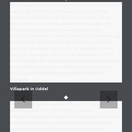
SalesZ raakte betrokken bij de herstart van dit project, er
was op dat moment 1 vakantiewoning verkocht. Wij
hebben ze geholpen met alle communicatie, van de
brochure tot en met dede website van het park. We
hebben gewerkt aan de overeenkomsten voor
verkopers, de verhuur, de exploitatie, de klanten werving,
de ontvangst op het park en de opvolging en directe
verkoop. In twee jaar zijn er door de bemiddeling van
SalesZ 27 woningen verkocht in de prijsklasse 200.000
euro en hoger. Een prima samenwerking, tot ieders volle
tevredenheid. U kunt hier o.a. de wervingspagina zien.
https://www.360lead.nl/campagne/sprielderbosch-
exclusive
Villapark in Uddel
Het project liep vast met de verkopen. Er lag een
ambitieus plan, met schitterende duuzame
vakantiewoningen en er was veel enthousiasme en inzet
maar helaas te weinig resultaat. Er waren al veel kosten
gemaakt en de doelstelling om in drie maanden 5