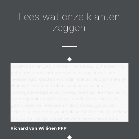
Lees wat onze klanten
zeggen
Ik werk nu al enige tijd samen met SalesZ. Zij hebben mij
geholpen in het vinden van enkele zeer interessante
investeringsprojecten voor mijn relaties. Als onafhankelijk
financieel adviseur sta ik mijn relaties bij in hun
vermogensvraagstukken. SalesZ heeft als intermediair mij
enorm geholpen. Ik heb nu al enkele van mijn relaties
geadviseerd te investeren in door SalesZ gevonden
beleggingsprojecten waarbij ik het belang van mijn relatie
voorop stel. Een prima samenwerking voor iedereen.
Richard van Willigen FFP