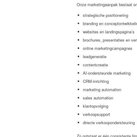
Onze marketingaanpak bestaat ond
strategische positionering
branding en conceptontwikkeli
websites en landingspagina’s
brochures, presentaties en v
online marketingcampagnes
leadgeneratie
contentcreatie
AI-ondersteunde marketing
CRM-inrichting
marketing automation
sales automation
klantopvolging
verkoopsupport
directe verkoopondersteuning
Zo ontstaat er één consistente lijn