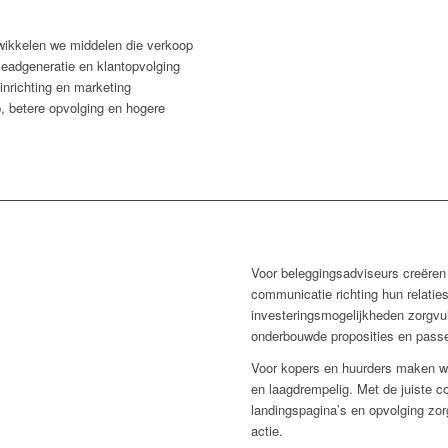
wikkelen we middelen die verkoop
leadgeneratie en klantopvolging
inrichting en marketing
p, betere opvolging en hogere
Voor beleggingsadviseurs creëren
communicatie richting hun relatie
investeringsmogelijkheden zorgvul
onderbouwde proposities en pass
Voor kopers en huurders maken we 
en laagdrempelig. Met de juiste c
landingspagina’s en opvolging zo
actie.