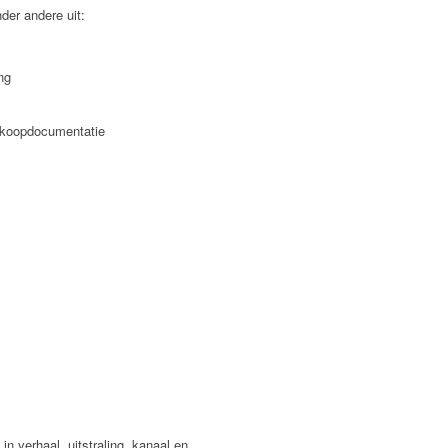
er andere uit:
ng
erkoopdocumentatie
 in verhaal, uitstraling, kanaal en