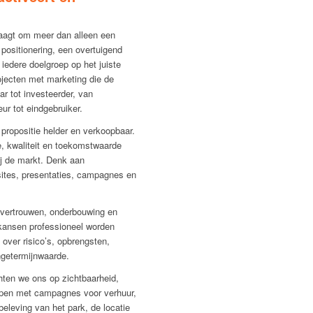
raagt om meer dan alleen een
 positionering, een overtuigend
iedere doelgroep op het juiste
jecten met marketing die de
ar tot investeerder, van
ur tot eindgebruiker.
propositie helder en verkoopbaar.
e, kwaliteit en toekomstwaarde
ij de markt. Denk aan
sites, presentaties, campagnes en
 vertrouwen, onderbouwing en
kansen professioneel worden
 over risico’s, opbrengsten,
ngetermijnwaarde.
hten we ons op zichtbaarheid,
lpen met campagnes voor verhuur,
beleving van het park, de locatie