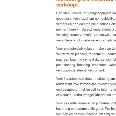
verkoopt
Een sterk leisure- of vastgoedproject v
goed plan. Het vraagt om een duidelijke
verhaal en een commerciële aanpak die 
moment bereikt. SalesZ ondersteunt pro
volledige keten verbindt: van ontwikkela
vakantiepark tot makelaar en van advise
Voor projectontwikkelaars maken we de 
We vertalen plannen, rendement, locati
naar een krachtig verhaal dat aansluit b
positionering, branding, brochures, web
verkoopondersteunende content.
Voor investeerders draait marketing om
rendement. We zorgen dat investerings
gepresenteerd, met duidelijke informatie
exploitatie, verhuurmogelijkheden en la
Voor vakantieparken en exploitanten ric
bezetting en commerciële groei. We he
verkoop en herpositionering, waarbij de 