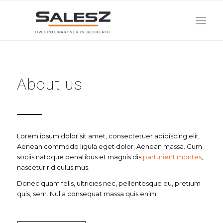
U
W
G
R
O
E
I
P
A
R
T
N
E
R
I
N
R
E
C
R
E
A
T
I
E
About us
Lorem ipsum dolor sit amet, consectetuer adipiscing elit.
Aenean commodo ligula eget dolor. Aenean massa. Cum
sociis natoque penatibus et magnis dis
parturient montes
,
nascetur ridiculus mus.
Donec quam felis, ultricies nec, pellentesque eu, pretium
quis, sem. Nulla consequat massa quis enim.