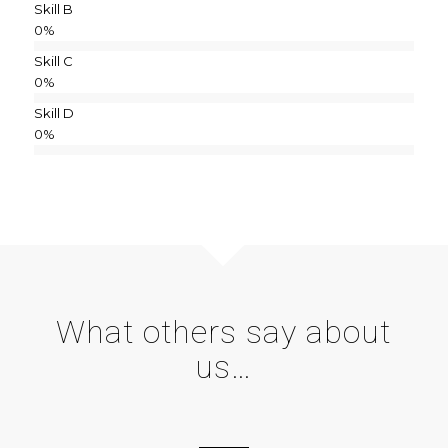
Skill B
0
%
Skill C
0
%
Skill D
0
%
What others say about
us…