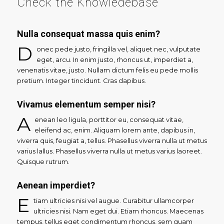
Check the Knowledebase
Nulla consequat massa quis enim?
D
onec pede justo, fringilla vel, aliquet nec, vulputate
eget, arcu. In enim justo, rhoncus ut, imperdiet a,
venenatis vitae, justo. Nullam dictum felis eu pede mollis
pretium. Integer tincidunt. Cras dapibus.
Vivamus elementum semper nisi?
A
enean leo ligula, porttitor eu, consequat vitae,
eleifend ac, enim. Aliquam lorem ante, dapibus in,
viverra quis, feugiat a, tellus. Phasellus viverra nulla ut metus
varius lallus. Phasellus viverra nulla ut metus varius laoreet.
Quisque rutrum.
Aenean imperdiet?
E
tiam ultricies nisi vel augue. Curabitur ullamcorper
ultricies nisi. Nam eget dui. Etiam rhoncus. Maecenas
tempus, tellus eget condimentum rhoncus, sem quam