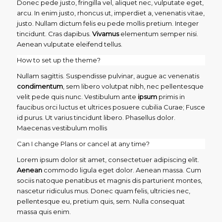
Donec pede justo, fringilla vel, aliquet nec, vulputate eget,
arcu. In enim justo, rhoncus ut, imperdiet a, venenatis vitae,
justo. Nullam dictum felis eu pede mollis pretium. Integer
tincidunt. Cras dapibus.
Vivamus
elementum semper nisi.
Aenean vulputate eleifend tellus.
How to set up the theme?
Nullam sagittis. Suspendisse pulvinar, augue ac venenatis
condimentum
, sem libero volutpat nibh, nec pellentesque
velit pede quis nunc. Vestibulum ante
ipsum
primis in
faucibus orci luctus et ultrices posuere cubilia Curae; Fusce
id purus. Ut varius tincidunt libero. Phasellus dolor.
Maecenas vestibulum mollis
Can I change Plans or cancel at any time?
Lorem ipsum dolor sit amet, consectetuer adipiscing elit.
Aenean
commodo ligula eget dolor. Aenean massa. Cum
sociis natoque penatibus et magnis dis parturient montes,
nascetur ridiculus mus. Donec quam felis, ultricies nec,
pellentesque eu, pretium quis, sem. Nulla consequat
massa quis enim.