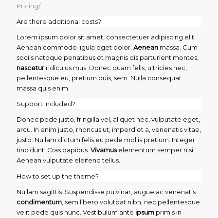
Pricing
/
Are there additional costs?
Lorem ipsum dolor sit amet, consectetuer adipiscing elit.
Aenean commodo ligula eget dolor.
Aenean
massa. Cum
sociis natoque penatibus et magnis dis parturient montes,
nascetur
ridiculus mus. Donec quam felis, ultricies nec,
pellentesque eu, pretium quis, sem. Nulla consequat
massa quis enim.
Support Included?
Donec pede justo, fringilla vel, aliquet nec, vulputate eget,
arcu. In enim justo, rhoncus ut, imperdiet a, venenatis vitae,
justo. Nullam dictum felis eu pede mollis pretium. Integer
tincidunt. Cras dapibus.
Vivamus
elementum semper nisi.
Aenean vulputate eleifend tellus.
How to set up the theme?
Nullam sagittis. Suspendisse pulvinar, augue ac venenatis
condimentum
, sem libero volutpat nibh, nec pellentesque
velit pede quis nunc. Vestibulum ante
ipsum
primis in