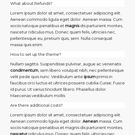
What about Refunds?
Lorem ipsum dolor sit amet, consectetuer adipiscing elit.
Aenean commodo ligula eget dolor. Aenean massa. Cum
sociis natoque penatibus et
magnis
dis parturient montes,
nascetur ridiculus mus. Donec quam felis, ultricies nec,
pellentesque eu, pretium quis, sem. Nulla consequat
massa quis enim.
How to set up the theme?
Nullam sagittis. Suspendisse pulvinar, augue ac venenatis
condimentum
, sem libero volutpat nibh, nec pellentesque
velit pede quis nunc. Vestibulum ante
ipsum
primis in
faucibus orci luctus et ultrices posuere cubilia Curae; Fusce
id purus. Ut varius tincidunt libero. Phasellus dolor.
Maecenas vestibulum mollis
Are there additional costs?
Lorem ipsum dolor sit amet, consectetuer adipiscing elit.
Aenean commodo ligula eget dolor.
Aenean
massa. Cum
sociis natoque penatibus et magnis dis parturient montes,
nascetur
ridiculus mus. Donec quam felis, ultricies nec,