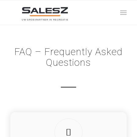
U
W
G
R
O
E
I
P
A
R
T
N
E
R
I
N
R
E
C
R
E
A
T
I
E
FAQ – Frequently Asked
Questions