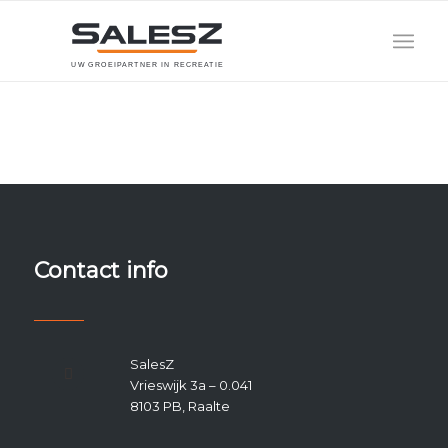
U
W
G
R
O
E
I
P
A
R
T
N
E
R
I
N
R
E
C
R
E
A
T
I
E
Contact info
SalesZ
Vrieswijk 3a – 0.041
8103 PB, Raalte