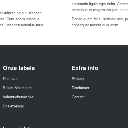
commodo ligula eget dolor. Aene
penatibus et magnis dis parturien
r adipiscing elit. Aenean
ssa. Cum sociis natoque
Donec quam felis, ultricies nec, p
es, nascetur ridiculus mus.
consequat massa quis enim.
Onze labels
Extra info
Recravas
Privacy
Select Makelaars
Disclaimer
Vakantiehuiswinkel
Contact
Chaletwinkel