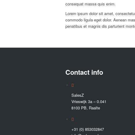
consequat massa quis enim.
Lorem ipsum dolor sit amet, consectetue
commodo ligula eget dolor. Aenean ma
penatibus et magnis dis parturient mont
Contact info
SalesZ
Vrieswijk 3a – 0.041
8103 PB, Raalte
+31 (0) 853032847