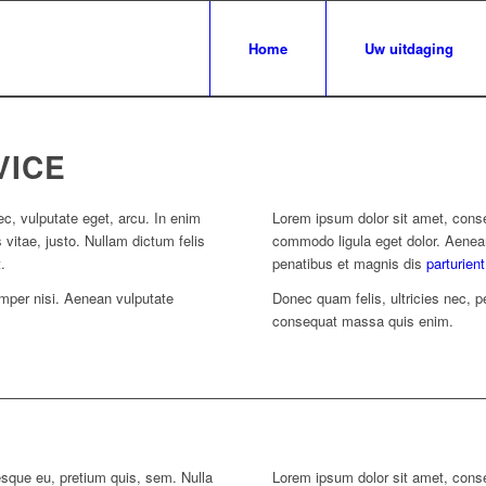
Home
Uw uitdaging
VICE
nec, vulputate eget, arcu. In enim
Lorem ipsum dolor sit amet, conse
 vitae, justo. Nullam dictum felis
commodo ligula eget dolor. Aene
.
penatibus et magnis dis
parturien
per nisi. Aenean vulputate
Donec quam felis, ultricies nec, p
consequat massa quis enim.
esque eu, pretium quis, sem. Nulla
Lorem ipsum dolor sit amet, conse