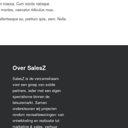
an massa. Cum sociis natoque
t montes, nascetur ridiculus mus.
ellentesque eu, pretium quis, sem. Nulla
Over SalesZ
SalesZ is de verzamelnaam
voor een groep van solide
partners, ieder met een eigen
specialisme binnen de
leisuremarkt. Samen
ondersteunen wij projecten
rondom recreatiewoningen: van
ontwikkeling en realisatie tot
marketing & sales, verhuur,