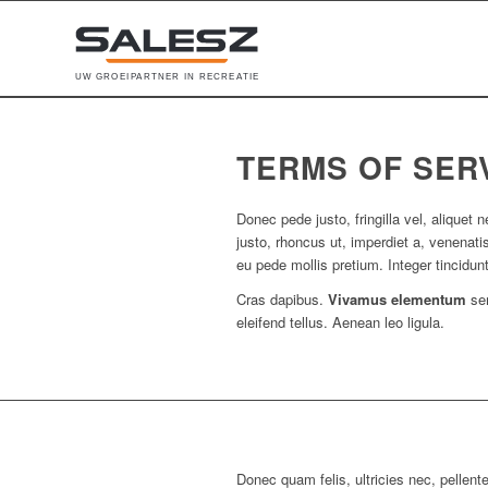
U
W
G
R
O
E
I
P
A
R
T
N
E
R
I
N
R
E
C
R
E
A
T
I
E
TERMS OF SER
Donec pede justo, fringilla vel, aliquet 
justo, rhoncus ut, imperdiet a, venenatis
eu pede mollis pretium. Integer tincidunt
Cras dapibus.
Vivamus elementum
sem
eleifend tellus. Aenean leo ligula.
Donec quam felis, ultricies nec, pellent