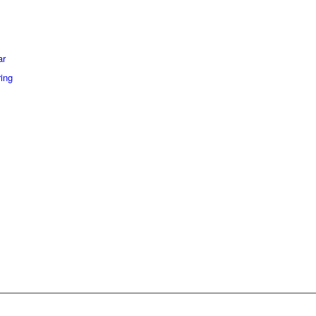
ar
ring