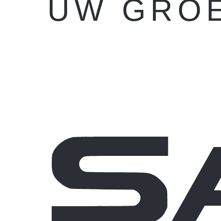
U
W
G
R
O