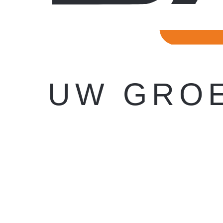
U
W
G
R
O