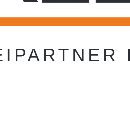
E
I
P
A
R
T
N
E
R