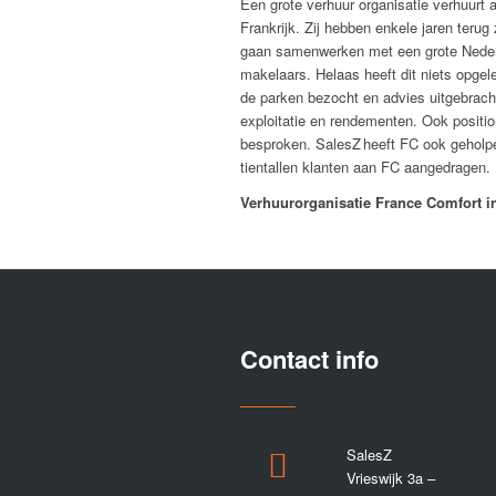
Een grote verhuur organisatie verhuurt a
Frankrijk. Zij hebben enkele jaren terug
gaan samenwerken met een grote Neder
makelaar
s.
H
elaas heeft dit niets opge
de parken bezocht en
advies uitgebrach
exploitatie en rendementen. Ook position
besproken.
SalesZ
heeft
FC
ook geh
olp
tientallen klanten aan FC aangedragen.
Verhuurorganisatie France Comfort in
Contact info
SalesZ
Vrieswijk 3a –