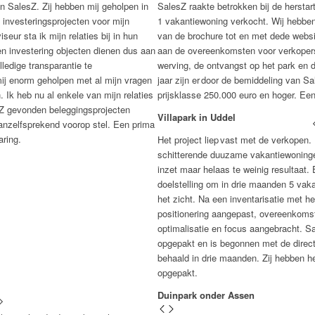
an
SalesZ
. Zij hebben mij geholpen in
SalesZ
raakte betrokken bij de herstar
 investeringsprojecten voor mijn
1 vakantiewoning verkocht. Wij hebbe
iseur sta ik mijn relaties bij in hun
van de brochure tot en met
dede
websi
 investering objecten dienen dus aan
aan de overeenkomsten voor verkopers,
ledige transparantie
te
werving
, de ontvangst op het park en 
mij enorm geholpen
met al mijn vragen
jaar zijn er
door de bemiddeling van
Sa
.
Ik heb nu al enkele van mijn relaties
prijsklasse
250
.000 euro en hoger. Ee
Z
gevonden beleggingsprojecten
Villapark in Uddel
anzelfsprekend
voorop stel
.
Een prima
aring.
Het project liep
vast met de verkopen. 
schitterende
duuzame
vakantiewoninge
inzet maar helaas te weinig resultaat.
doelstelling om in drie maanden 5 vak
het zicht. Na een inventarisatie met 
positionering aangepast, overeenkom
optimalisatie en focus aangebracht.
Sa
opgepakt en is begonnen met de directe
behaald in drie maanden. Zij hebben het
opgepakt.
Duinpark onder Assen