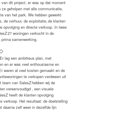
t van dit project, er was op dat moment
n ze geholpen met alle communicatie,
te van het park. We hebben gewerkt
 de verhuur, de exploitatie,
de
klanten
de opvolging en directe verkoop. In twee
lesZ
27 woningen verkocht in de
n prima samenwerking
.
Er lag een ambitieus plan, met
n en er was veel enthousiasme en
 Er waren al veel kosten gemaakt en de
antiewoningen te verkopen verdween uit
het team van
SalesZ
hebben wij de
sten
vereenvoudigd ,
een visuele
lesZ
heeft de klanten opvolging
 verkoop. Het resultaat: de doelstelling
 daarna zelf weer in dezelfde lijn