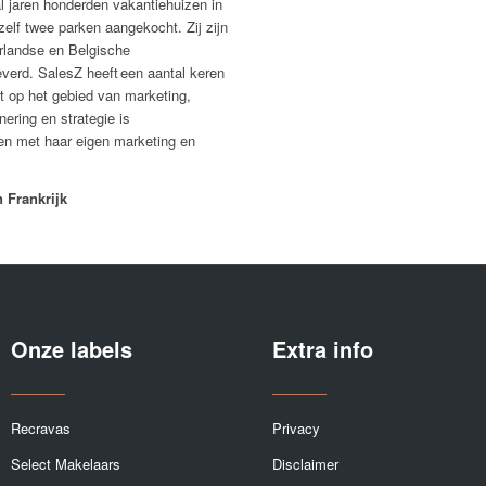
l jaren
honderden
vakantiehuizen in
 zelf twee parken aangekocht. Zij zijn
landse en Belgische
leverd.
SalesZ
heeft
een aantal keren
t op het gebied van marketing,
ering en strategie is
en met haar eigen marketing en
 Frankrijk
Onze labels
Extra info
Recravas
Privacy
Select Makelaars
Disclaimer