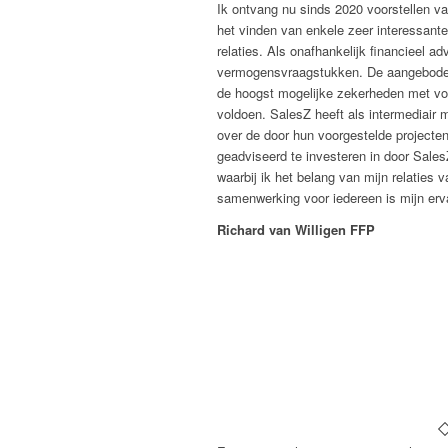
Ik
ontvang
nu
sinds 2020 voorstellen v
het vinden van enkele zeer interessante
relaties. Als onafhankelijk financieel adv
vermogensvraagstukken.
De aangeboden
de hoogst mogelijke zekerheden met vol
voldoen
.
SalesZ heeft als intermediair 
over de door hun voorgestelde projecten
geadviseerd te investeren in door
Sales
waarbij ik het belang van mijn relatie
s v
samenwerking voor iedereen
is mijn erv
Richard van Willigen FFP