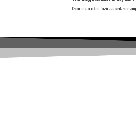
Door onze effectieve aanpak verkoopt
“OPLOSSING BI
WIJ DOEN”