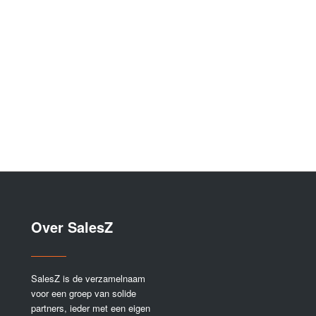
Over SalesZ
SalesZ is de verzamelnaam
voor een groep van solide
partners, ieder met een eigen