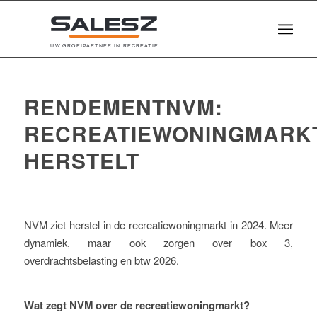
U
W
G
R
O
E
I
P
A
R
T
N
E
R
I
N
R
E
C
R
E
A
T
I
E
RENDEMENTNVM:
RECREATIEWONINGMARK
HERSTELT
NVM ziet herstel in de recreatiewoningmarkt in 2024. Meer
dynamiek, maar ook zorgen over box 3,
overdrachtsbelasting en btw 2026.
Wat zegt NVM over de recreatiewoningmarkt?