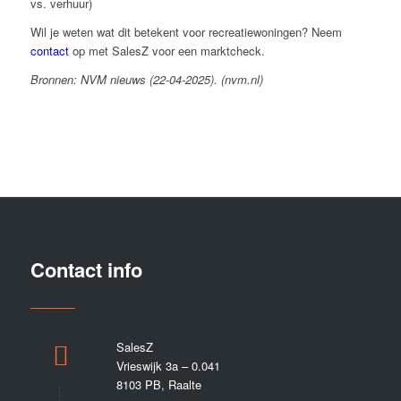
vs. verhuur)
Wil je weten wat dit betekent voor recreatiewoningen? Neem
contact
op met SalesZ voor een marktcheck.
Bronnen: NVM nieuws (22-04-2025). (nvm.nl)
Contact info
SalesZ
Vrieswijk 3a – 0.041
8103 PB, Raalte