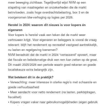
meer beweging zichtbaar. Tegelijkertijd wijst NVM op een
stapeling van maatregelen en onzekerheden die de markt
beïnvloeden, zoals hoge overdrachtsbelasting, box 3 en de
voorgenomen btw-verhoging op logies per 2026.
Herstel in 2024: waarom dit nieuws is voor kopers én
eigenaren
Voor kopers is herstel vaak een teken dat de markt weer
vertrouwen krijgt. Voor eigenaren en beleggers is vooral de vraag
relevant: blijft het rendement op recreatief vastgoed aantrekkelijk,
nu lasten en regelgeving toenemen?
NVM benadrukt dat de markt in 2024 “verrassend” opveert, maar
dat fiscale en beleidsmatige druk een rem kan zetten op de groei.
Dit maakt 2025/2026 een periode waarin goed rekenen en goede
locatiekeuze extra belangrijk zijn.
Wat betekent dit in de praktijk?
⦁ Verwachting: meer interesse in sterke regio’s met schaarste en
goede verhuurbaarheid
⦁ Meer aandacht voor netto rendement (na lasten, parkbijdragen,
fiscaliteit)
⦁ Kopers vragen vaker naar gebruiksmogelijkheden (eigen gebruik