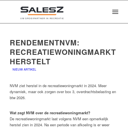
U
W
G
R
O
E
I
P
A
R
T
N
E
R
I
N
R
E
C
R
E
A
T
I
E
RENDEMENTNVM:
RECREATIEWONINGMARKT
HERSTELT
NIEUW ARTIKEL
NVM ziet herstel in de recreatiewoningmarkt in 2024. Meer
dynamiek, maar ook zorgen over box 3, overdrachtsbelasting en
btw 2026.
Wat zegt NVM over de recreatiewoningmarkt?
De recreatiewoningmarkt laat volgens NVM een opmerkelijk
herstel zien in 2024. Na een periode van afkoeling is er weer