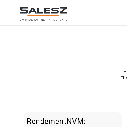
U
W
G
R
O
E
I
P
A
R
T
N
E
R
I
N
R
E
C
R
E
A
T
I
E
H
Thi
RendementNVM: