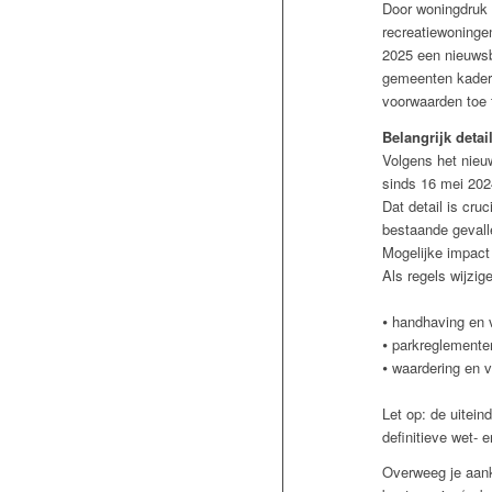
Door woningdruk 
recreatiewoninge
2025 een nieuwsbe
gemeenten kaders
voorwaarden toe 
Belangrijk detai
Volgens het nieu
sinds 16 mei 202
Dat detail is cru
bestaande gevall
Mogelijke impact
Als regels wijzig
⦁ handhaving en 
⦁ parkreglemente
⦁ waardering en v
Let op: de uitein
definitieve wet- 
Overweeg je aank