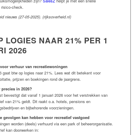
uiksmogelijkheden zijn?
SalesZ
helpt je met een snelle
risico-check.
id nieuws (27-05-2025). (rijksoverheid.nl)
 LOGIES NAAR 21% PER 1
I 2026
t voor verhuur van recreatiewoningen
6 gaat btw op logies naar 21%. Lees wat dit betekent voor
oitatie, prijzen en boekingen rond de jaargrens.
 precies in 2026?
t bevestigt dat vanaf 1 januari 2026 voor het verstrekken van
rief van 21% geldt. Dit raakt o.a. hotels, pensions en
gsbedrijven en bijbehorende voorzieningen.
e gevolgen kan hebben voor recreatief vastgoed
ingen worden (deels) verhuurd via een park of beheerorganisatie.
ief kan doorwerken in: