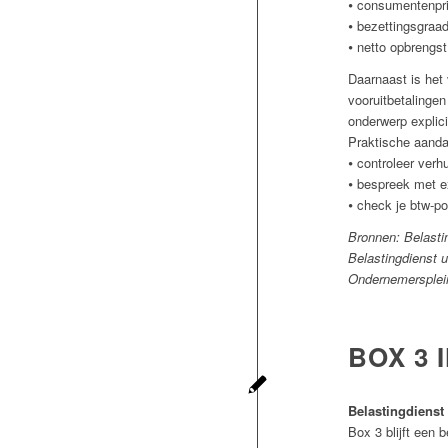
⦁ consumentenprij
⦁ bezettingsgraad
⦁ netto opbrengst
Daarnaast is het
vooruitbetalingen
onderwerp explic
Praktische aanda
⦁ controleer verh
⦁ bespreek met ex
⦁ check je btw-po
Bronnen: Belastin
Belastingdienst ui
Ondernemersplein
BOX 3 I
Belastingdienst 
Box 3 blijft een 