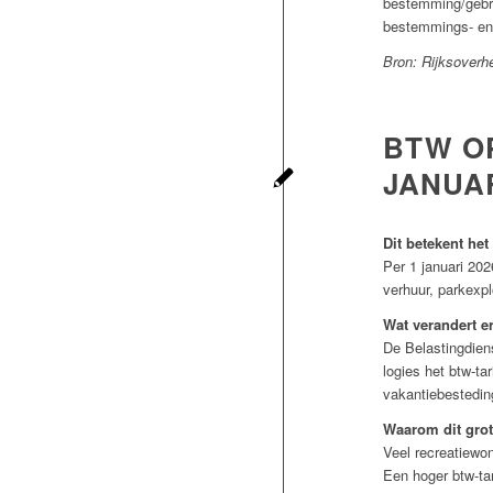
bestemming/gebr
bestemmings- en 
Bron: Rijksoverhe
BTW OP
JANUAR
Dit betekent he
Per 1 januari 202
verhuur, parkexpl
Wat verandert er
De Belastingdiens
logies het btw-ta
vakantiebestedin
Waarom dit grot
Veel recreatiewon
Een hoger btw-tar