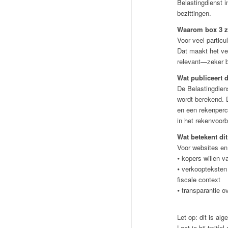
Belastingdienst 
bezittingen.
Waarom box 3 zo
Voor veel particu
Dat maakt het ve
relevant—zeker bi
Wat publiceert 
De Belastingdien
wordt berekend. 
en een rekenperc
in het rekenvoorb
Wat betekent di
Voor websites en
⦁ kopers willen v
⦁ verkoopteksten 
fiscale context
⦁ transparantie 
Let op: dit is alg
Laat je bij twijfel