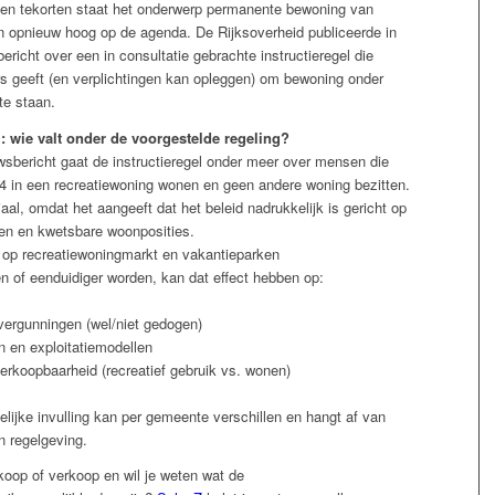
en tekorten staat het onderwerp permanente bewoning van
n opnieuw hoog op de agenda. De Rijksoverheid publiceerde in
richt over een in consultatie gebrachte instructieregel die
 geeft (en verplichtingen kan opleggen) om bewoning onder
te staan.
l: wie valt onder de voorgestelde regeling?
wsbericht gaat de instructieregel onder meer over mensen die
4 in een recreatiewoning wonen en geen andere woning bezitten.
ciaal, omdat het aangeeft dat het beleid nadrukkelijk is gericht op
en en kwetsbare woonposities.
 op recreatiewoningmarkt en vakantieparken
en of eenduidiger worden, kan dat effect hebben op:
vergunningen (wel/niet gedogen)
n en exploitatiemodellen
erkoopbaarheid (recreatief gebruik vs. wonen)
delijke invulling kan per gemeente verschillen en hangt af van
en regelgeving.
oop of verkoop en wil je weten wat de