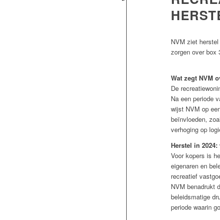
HERST
NVM ziet herstel
zorgen over box 
Wat zegt NVM o
De recreatiewoni
Na een periode va
wijst NVM op een
beïnvloeden, zoa
verhoging op logi
Herstel in 2024
Voor kopers is he
eigenaren en bele
recreatief vastgo
NVM benadrukt da
beleidsmatige dr
periode waarin go