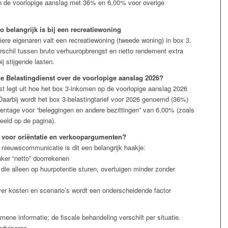
in de voorlopige aanslag met 36% en 6,00% voor overige
 belangrijk is bij een recreatiewoning
liere eigenaren valt een recreatiewoning (tweede woning) in box 3.
rschil tussen bruto verhuuropbrengst en netto rendement extra
j stijgende lasten.
de Belastingdienst over de voorlopige aanslag 2026?
st legt uit hoe het box 3-inkomen op de voorlopige aanslag 2026
Daarbij wordt het box 3-belastingtarief voor 2026 genoemd (36%)
entage voor “beleggingen en andere bezittingen” van 6,00% (zoals
eeld op de pagina).
t voor oriëntatie en verkoopargumenten?
 nieuwscommunicatie is dit een belangrijk haakje:
aker “netto” doorrekenen
die alleen op huurpotentie sturen, overtuigen minder zonder
over kosten en scenario’s wordt een onderscheidende factor
emene informatie; de fiscale behandeling verschilt per situatie.
 adviseren.