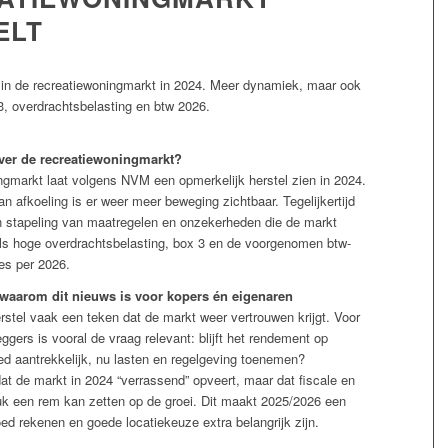
ELT
 in de recreatiewoningmarkt in 2024. Meer dynamiek, maar ook
3, overdrachtsbelasting en btw 2026.
ver de recreatiewoningmarkt?
ngmarkt laat volgens NVM een opmerkelijk herstel zien in 2024.
n afkoeling is er weer meer beweging zichtbaar. Tegelijkertijd
 stapeling van maatregelen en onzekerheden die de markt
ls hoge overdrachtsbelasting, box 3 en de voorgenomen btw-
es per 2026.
: waarom dit nieuws is voor kopers én eigenaren
rstel vaak een teken dat de markt weer vertrouwen krijgt. Voor
ggers is vooral de vraag relevant: blijft het rendement op
ed aantrekkelijk, nu lasten en regelgeving toenemen?
t de markt in 2024 “verrassend” opveert, maar dat fiscale en
uk een rem kan zetten op de groei. Dit maakt 2025/2026 een
ed rekenen en goede locatiekeuze extra belangrijk zijn.