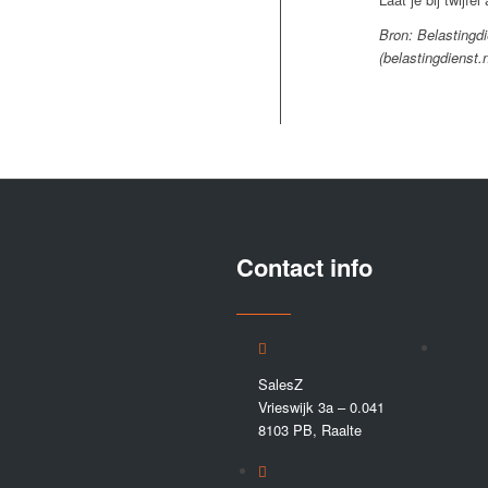
Bron: Belastingd
(belastingdienst.n
Contact info
SalesZ
Vrieswijk 3a – 0.041
8103 PB, Raalte