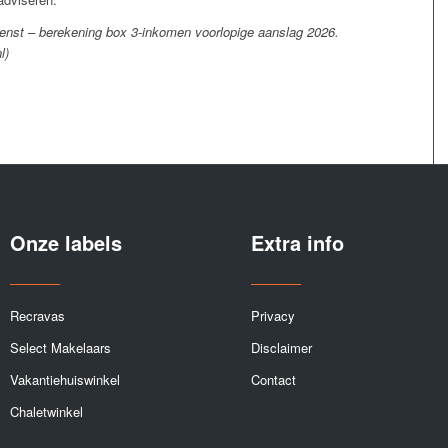
ienst – berekening box 3-inkomen voorlopige aanslag 2026.
l)
Onze labels
Extra info
Recravas
Privacy
Select Makelaars
Disclaimer
Vakantiehuiswinkel
Contact
Chaletwinkel