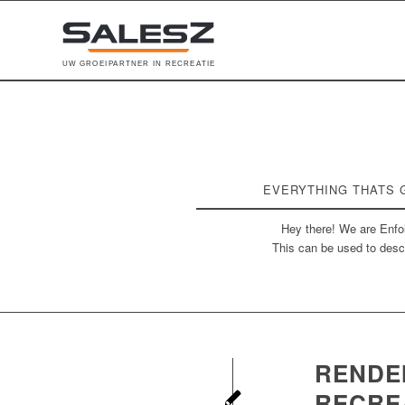
U
W
G
R
O
E
I
P
A
R
T
N
E
R
I
N
R
E
C
R
E
A
T
I
E
EVERYTHING THATS 
Hey there! We are Enfol
This can be used to descr
RENDE
RECRE