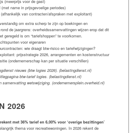
s (meerprijs voor de gast)
 (met name in prijsgevoelige periodes)
 (afhankelijk van contracten/afspraken met exploitant)
 verstandig om extra scherp te zijn op boekingen en
 rond de jaargrens: overheidssamenvattingen wijzen erop dat dit
iet geregeld is om “tariefshoppen” te voorkomen.
chtspunten voor eigenaren
uurcontracten: wie draagt btw-risico en tariefwijzigingen?
ploitant: prijsstrategie 2026, arrangementen en kostenstructuur
sitie (ondernemerschap kan per situatie verschillen)
gdienst nieuws (btw logies 2026). (belastingdienst.nl)
tlegpagina btw-tarief logies. (belastingdienst.nl)
 samenvatting wetswijziging. (ondernemersplein.overheid.nl)
N 2026
rekent met 36% tarief en 6,00% voor ‘overige bezittingen’
belangrijk thema voor recreatiewoningen. In 2026 rekent de