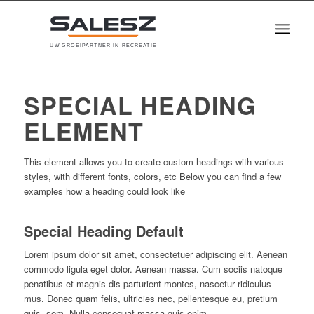
U
W
G
R
O
E
I
P
A
R
T
N
E
R
I
N
R
E
C
R
E
A
T
I
E
SPECIAL HEADING
ELEMENT
This element allows you to create custom headings with various
styles, with different fonts, colors, etc Below you can find a few
examples how a heading could look like
Special Heading Default
Lorem ipsum dolor sit amet, consectetuer adipiscing elit. Aenean
commodo ligula eget dolor. Aenean massa. Cum sociis natoque
penatibus et magnis dis parturient montes, nascetur ridiculus
mus. Donec quam felis, ultricies nec, pellentesque eu, pretium
quis, sem. Nulla consequat massa quis enim.