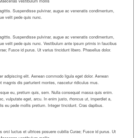
. Maecenas vestibulum mollis
 sagittis. Suspendisse pulvinar, augue ac venenatis condimentum,
ue velit pede quis nunc.
 sagittis. Suspendisse pulvinar, augue ac venenatis condimentum,
que velit pede quis nunc. Vestibulum ante ipsum primis in faucibus
urae; Fusce id purus. Ut varius tincidunt libero. Phasellus dolor.
er adipiscing elit. Aenean commodo ligula eget dolor. Aenean
 magnis dis parturient montes, nascetur ridiculus mus.
tesque eu, pretium quis, sem. Nulla consequat massa quis enim.
nec, vulputate eget, arcu. In enim justo, rhoncus ut, imperdiet a,
lis eu pede mollis pretium. Integer tincidunt. Cras dapibus.
 orci luctus et ultrices posuere cubilia Curae; Fusce id purus. Ut
. Maecenas vestibulum mollis