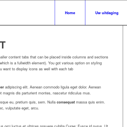
Home
Uw uitdaging
T
aller content tabs that can be placed inside columns and sections
hich is a fullwidth element). You got various option on styling
u want to display icons as well with each tab
uer
adipiscing elit. Aenean commodo ligula eget dolor. Aenean
 magnis dis parturient montes, nascetur ridiculus mus.
tesque eu, pretium quis, sem. Nulla
consequat
massa quis enim.
nec, vulputate eget, arcu.
us orci luctus et ultrices posuere cubilia Curae; Fusce id purus. Ut