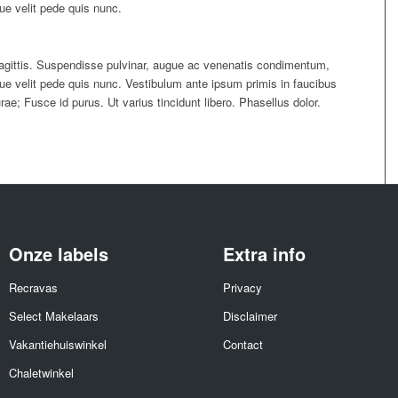
ue velit pede quis nunc.
 sagittis. Suspendisse pulvinar, augue ac venenatis condimentum,
que velit pede quis nunc. Vestibulum ante ipsum primis in faucibus
urae; Fusce id purus. Ut varius tincidunt libero. Phasellus dolor.
Onze labels
Extra info
Recravas
Privacy
Select Makelaars
Disclaimer
Vakantiehuiswinkel
Contact
Chaletwinkel