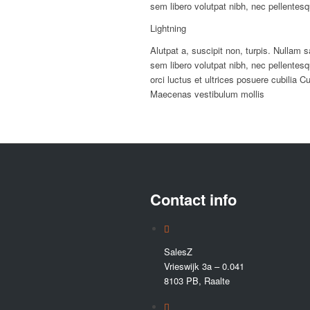
sem libero volutpat nibh, nec pellentesq
Lightning
Alutpat a, suscipit non, turpis. Nullam
sem libero volutpat nibh, nec pellentes
orci luctus et ultrices posuere cubilia C
Maecenas vestibulum mollis
Contact info
SalesZ
Vrieswijk 3a – 0.041
8103 PB, Raalte