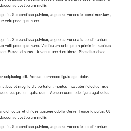
. Maecenas vestibulum mollis
 sagittis. Suspendisse pulvinar, augue ac venenatis
condimentum
,
ue velit pede quis nunc.
 sagittis. Suspendisse pulvinar, augue ac venenatis condimentum,
que velit pede quis nunc. Vestibulum ante ipsum primis in faucibus
urae; Fusce id purus. Ut varius tincidunt libero. Phasellus dolor.
r adipiscing elit. Aenean commodo ligula eget dolor.
natibus et magnis dis parturient montes, nascetur ridiculus
mus
.
ntesque eu, pretium quis, sem. Aenean commodo ligula eget dolor.
 orci luctus et ultrices posuere cubilia Curae; Fusce id purus. Ut
. Maecenas vestibulum mollis
 sagittis. Suspendisse pulvinar, augue ac venenatis condimentum,