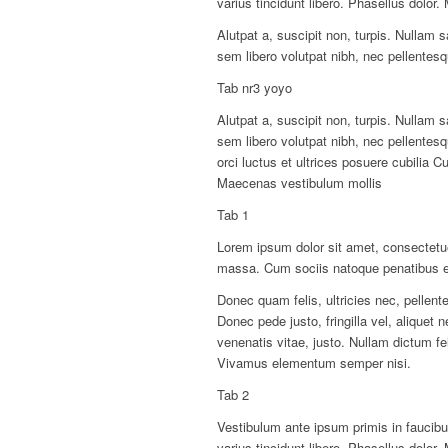
varius tincidunt libero. Phasellus dolor
Alutpat a, suscipit non, turpis. Nullam
sem libero volutpat nibh, nec pellentesq
Tab nr3 yoyo
Alutpat a, suscipit non, turpis. Nullam
sem libero volutpat nibh, nec pellentes
orci luctus et ultrices posuere cubilia C
Maecenas vestibulum mollis
Tab 1
Lorem ipsum dolor sit amet, consectetu
massa. Cum sociis natoque penatibus et
Donec quam felis, ultricies nec, pellen
Donec pede justo, fringilla vel, aliquet 
venenatis vitae, justo. Nullam dictum fe
Vivamus elementum semper nisi.
Tab 2
Vestibulum ante ipsum primis in faucibus
varius tincidunt libero. Phasellus dolor