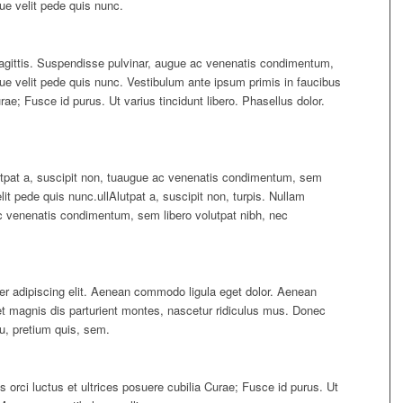
ue velit pede quis nunc.
 sagittis. Suspendisse pulvinar, augue ac venenatis condimentum,
que velit pede quis nunc. Vestibulum ante ipsum primis in faucibus
urae; Fusce id purus. Ut varius tincidunt libero. Phasellus dolor.
iutpat a, suscipit non, tuaugue ac venenatis condimentum, sem
lit pede quis nunc.ullAlutpat a, suscipit non, turpis. Nullam
ac venenatis condimentum, sem libero volutpat nibh, nec
er adipiscing elit. Aenean commodo ligula eget dolor. Aenean
 magnis dis parturient montes, nascetur ridiculus mus. Donec
eu, pretium quis, sem.
 orci luctus et ultrices posuere cubilia Curae; Fusce id purus. Ut