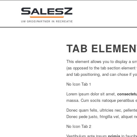
U
W
G
R
O
E
I
P
A
R
T
N
E
R
I
N
R
E
C
R
E
A
T
I
E
TAB ELEMEN
This element allows you to display a sm
(as opposed to the tab section element w
and tab positioning, and can chose if yo
No Icon Tab 1
Lorem ipsum dolor sit amet,
consectet
massa. Cum sociis natoque penatibus et
Donec quam felis, ultricies nec, pellen
Donec pede justo, fringilla vel, aliquet 
No Icon Tab 2
Vestibulum ante ipsum
primis
in faucib