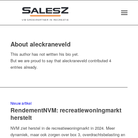
U
W
G
R
O
E
I
P
A
R
T
N
E
R
I
N
R
E
C
R
E
A
T
I
E
About
aleckraneveld
This author has not written his bio yet.
But we are proud to say that
aleckraneveld
contributed 4
entries already.
Nieuw artikel
RendementNVM: recreatiewoningmarkt
herstelt
NVM ziet herstel in de recreatiewoningmarkt in 2024. Meer
dynamiek, maar ook zorgen over box 3, overdrachtsbelasting en